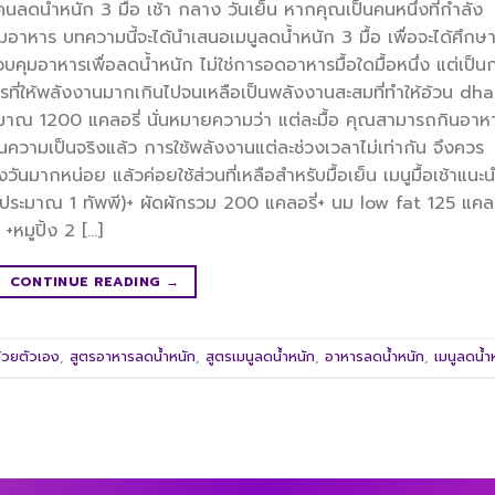
ลดน้ำหนัก 3 มื้อ เช้า กลาง วันเย็น หากคุณเป็นคนหนึ่งที่กำลัง
อาหาร บทความนี้จะได้นำเสนอเมนูลดน้ำหนัก 3 มื้อ เพื่อจะได้ศึกษ
คุมอาหารเพื่อลดน้ำหนัก ไม่ใช่การอดอาหารมื้อใดมื้อหนึ่ง แต่เป็น
รที่ให้พลังงานมากเกินไปจนเหลือเป็นพลังงานสะสมที่ทำให้อ้วน dha
ระมาณ 1200 แคลอรี่ นั่นหมายความว่า แต่ละมื้อ คุณสามารถกินอาหา
่ในความเป็นจริงแล้ว การใช้พลังงานแต่ละช่วงเวลาไม่เท่ากัน จึงควร
นมากหน่อย แล้วค่อยใช้ส่วนที่เหลือสำหรับมื้อเย็น เมนูมื้อเช้าแนะ
าวประมาณ 1 ทัพพี)+ ผัดผักรวม 200 แคลอรี่+ นม low fat 125 แคลอ
+หมูปิ้ง 2 […]
CONTINUE READING
→
้วยตัวเอง
,
สูตรอาหารลดน้ำหนัก
,
สูตรเมนูลดน้ำหนัก
,
อาหารลดน้ำหนัก
,
เมนูลดน้ำ