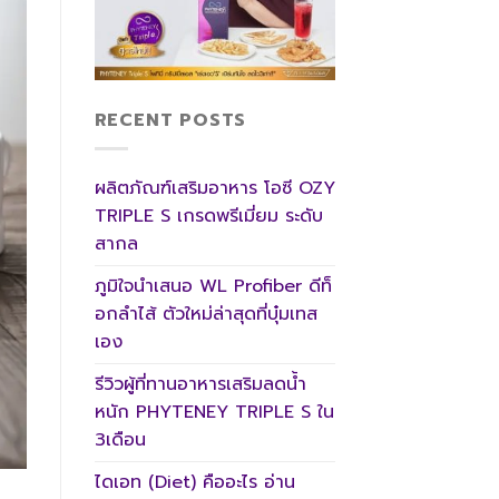
RECENT POSTS
ผลิตภัณฑ์เสริมอาหาร โอซี OZY
TRIPLE S เกรดพรีเมี่ยม ระดับ
สากล
ภูมิใจนำเสนอ WL Profiber ดีท็
อกลําไส้ ตัวใหม่ล่าสุดที่บุ๋มเทส
เอง
รีวิวผู้ที่ทานอาหารเสริมลดน้ำ
หนัก PHYTENEY TRIPLE S ใน
3เดือน
ไดเอท (Diet) คืออะไร อ่าน