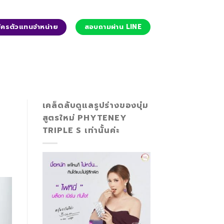
ัครตัวแทนจำหน่าย
สอบถามผ่าน LINE
เคล็ดลับดูแลรูปร่างของบุ๋ม
สูตรใหม่ PHYTENEY
TRIPLE S เท่านั้นค่ะ