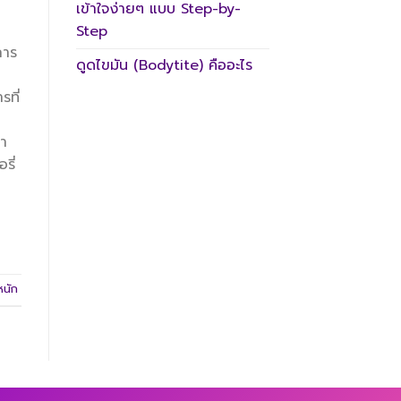
เข้าใจง่ายๆ แบบ Step-by-
า
Step
การ
ดูดไขมัน (Bodytite) คืออะไร
รที่
นำ
รี่
หนัก