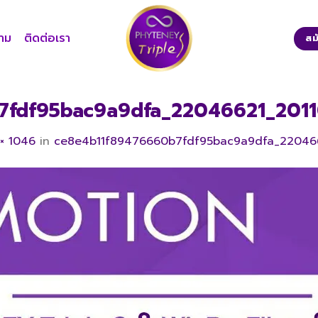
าม
ติดต่อเรา
สม
7fdf95bac9a9dfa_22046621_2011
× 1046
in
ce8e4b11f89476660b7fdf95bac9a9dfa_220466