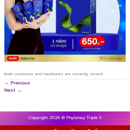
Both comments and trackbacks are currently closed.
←
Previous
Next
→
Copyright 2026 © Phyteney Triple S