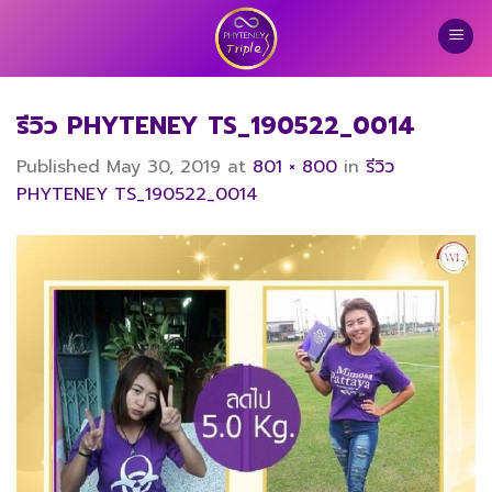
Skip
to
content
รีวิว PHYTENEY TS_190522_0014
Published
May 30, 2019
at
801 × 800
in
รีวิว
PHYTENEY TS_190522_0014